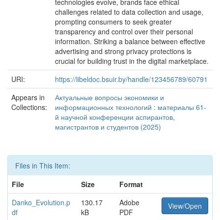
technologies evolve, brands face ethical
challenges related to data collection and usage,
prompting consumers to seek greater
transparency and control over their personal
information. Striking a balance between effective
advertising and strong privacy protections is
crucial for building trust in the digital marketplace.
URI:
https://libeldoc.bsuir.by/handle/123456789/60791
Appears in
Актуальные вопросы экономики и
Collections:
информационных технологий : материалы 61-
й научной конференции аспирантов,
магистрантов и студентов (2025)
Files in This Item:
File
Size
Format
Danko_Evolution.p
130.17
Adobe
View/Open
df
kB
PDF