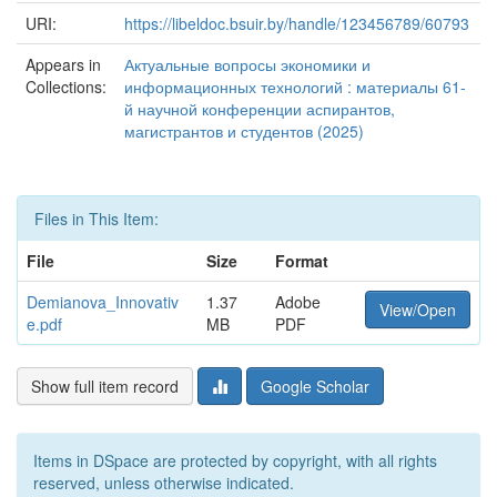
URI:
https://libeldoc.bsuir.by/handle/123456789/60793
Appears in
Актуальные вопросы экономики и
Collections:
информационных технологий : материалы 61-
й научной конференции аспирантов,
магистрантов и студентов (2025)
Files in This Item:
File
Size
Format
Demianova_Innovativ
1.37
Adobe
View/Open
e.pdf
MB
PDF
Show full item record
Google Scholar
Items in DSpace are protected by copyright, with all rights
reserved, unless otherwise indicated.