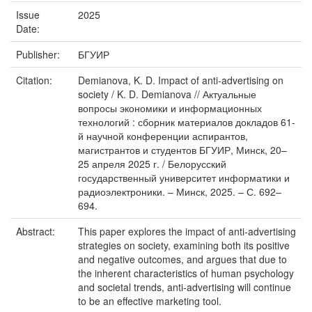
Issue
2025
Date:
Publisher:
БГУИР
Citation:
Demianova, K. D. Impact of anti-advertising on
society / K. D. Demianova // Актуальные
вопросы экономики и информационных
технологий : сборник материалов докладов 61-
й научной конференции аспирантов,
магистрантов и студентов БГУИР, Минск, 20–
25 апреля 2025 г. / Белорусский
государственный университет информатики и
радиоэлектроники. – Минск, 2025. – С. 692–
694.
Abstract:
This paper explores the impact of anti-advertising
strategies on society, examining both its positive
and negative outcomes, and argues that due to
the inherent characteristics of human psychology
and societal trends, anti-advertising will continue
to be an effective marketing tool.