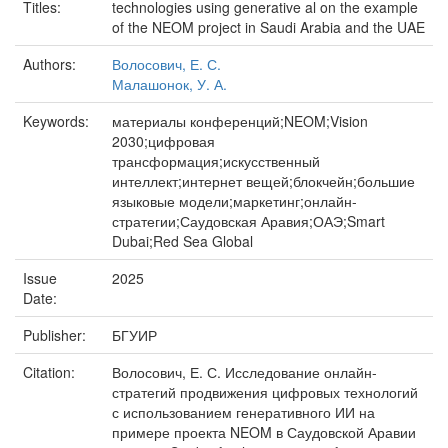
Titles:
technologies using generative al on the example
of the NEOM project in Saudi Arabia and the UAE
Authors:
Волосович, Е. С.
Малашонок, У. А.
Keywords:
материалы конференций;NEOM;Vision
2030;цифровая
трансформация;искусственный
интеллект;интернет вещей;блокчейн;большие
языковые модели;маркетинг;онлайн-
стратегии;Саудовская Аравия;ОАЭ;Smart
Dubai;Red Sea Global
Issue
2025
Date:
Publisher:
БГУИР
Citation:
Волосович, Е. С. Исследование онлайн-
стратегий продвижения цифровых технологий
с использованием генеративного ИИ на
примере проекта NEOM в Саудовской Аравии