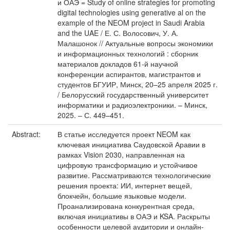
и ОАЭ = Study of online strategies for promoting
digital technologies using generative al on the
example of the NEOM project in Saudi Arabia
and the UAE / Е. С. Волосович, У. А.
Малашонок // Актуальные вопросы экономики
и информационных технологий : сборник
материалов докладов 61-й научной
конференции аспирантов, магистрантов и
студентов БГУИР, Минск, 20–25 апреля 2025 г.
/ Белорусский государственный университет
информатики и радиоэлектроники. – Минск,
2025. – С. 449–451.
Abstract:
В статье исследуется проект NEOM как
ключевая инициатива Саудовской Аравии в
рамках Vision 2030, направленная на
цифровую трансформацию и устойчивое
развитие. Рассматриваются технологические
решения проекта: ИИ, интернет вещей,
блокчейн, большие языковые модели.
Проанализирована конкурентная среда,
включая инициативы в ОАЭ и KSA. Раскрыты
особенности целевой аудитории и онлайн-