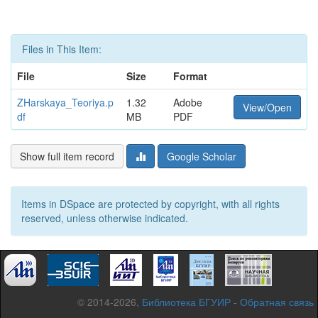
Files in This Item:
File
Size
Format
ZHarskaya_Teoriya.p
1.32
Adobe
View/Open
df
MB
PDF
Show full item record
Google Scholar
Items in DSpace are protected by copyright, with all rights
reserved, unless otherwise indicated.
© 2014-2026,
Библиотека БГУИР
-
Обратная связь