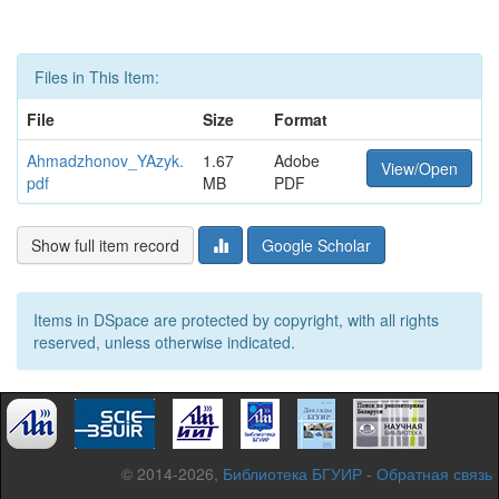
Files in This Item:
File
Size
Format
Ahmadzhonov_YAzyk.
1.67
Adobe
View/Open
pdf
MB
PDF
Show full item record
Google Scholar
Items in DSpace are protected by copyright, with all rights
reserved, unless otherwise indicated.
© 2014-2026,
Библиотека БГУИР
-
Обратная связь