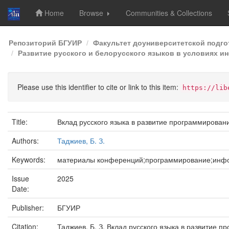
Home
Browse
Communities & Collections
Skip
Репозиторий БГУИР
Факультет доуниверситетской подг
navigation
Развитие русского и белорусского языков в условиях ин
Please use this identifier to cite or link to this item:
https://lib
Title:
Вклад русского языка в развитие программирован
Authors:
Таджиев, Б. З.
Keywords:
материалы конференций;программирование;инфо
Issue
2025
Date:
Publisher:
БГУИР
Citation:
Таджиев, Б. З. Вклад русского языка в развитие п