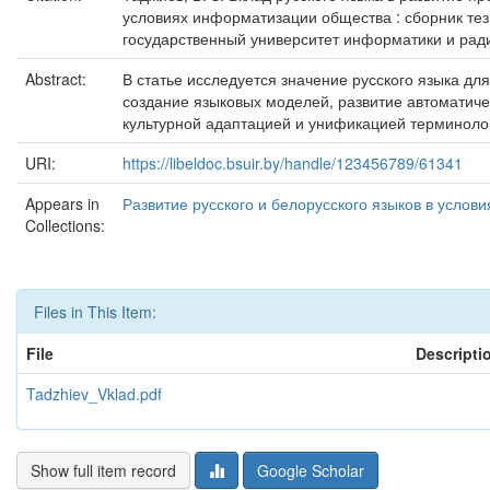
условиях информатизации общества : сборник тези
государственный университет информатики и радио
Abstract:
В статье исследуется значение русского языка д
создание языковых моделей, развитие автоматич
культурной адаптацией и унификацией терминоло
URI:
https://libeldoc.bsuir.by/handle/123456789/61341
Appears in
Развитие русского и белорусского языков в услов
Collections:
Files in This Item:
File
Descripti
Tadzhiev_Vklad.pdf
Show full item record
Google Scholar