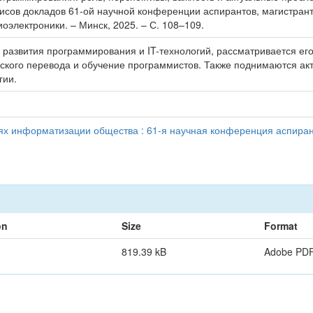
сов докладов 61-ой научной конференции аспирантов, магистрантов
электроники. – Минск, 2025. – С. 108–109.
ля развития программирования и IT-технологий, рассматривается е
еского перевода и обучение программистов. Также поднимаются ак
гии.
иях информатизации общества : 61-я научная конференция аспирант
on
Size
Format
819.39 kB
Adobe PD