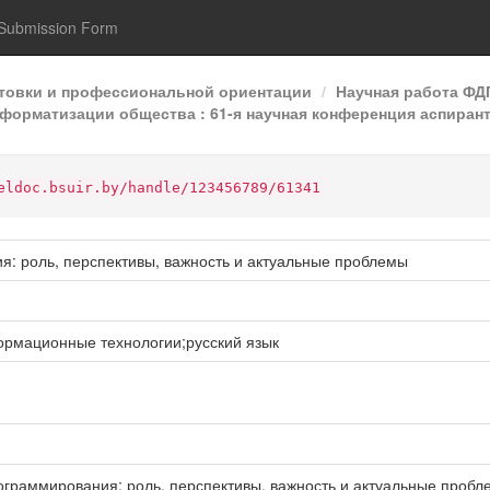
Submission Form
отовки и профессиональной ориентации
Научная работа Ф
форматизации общества : 61-я научная конференция аспиранто
eldoc.bsuir.by/handle/123456789/61341
ия: роль, перспективы, важность и актуальные проблемы
рмационные технологии;русский язык
рограммирования: роль, перспективы, важность и актуальные проблем