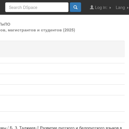
Log in:
Lang
ДПиПО
в, магистрантов и студентов (2025)
ы / Б. З. Таджиев // Развитие русского и белорусского языков в