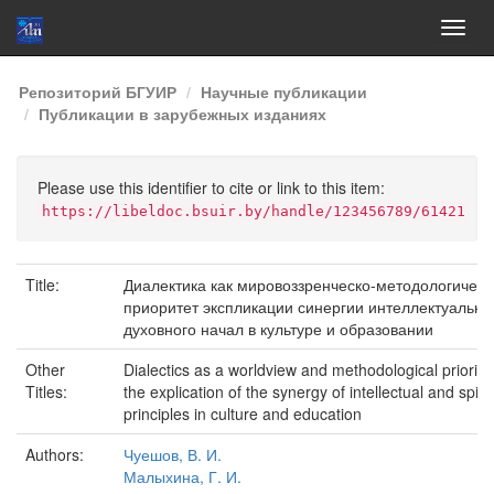
Skip
Репозиторий БГУИР
Научные публикации
navigation
Публикации в зарубежных изданиях
Please use this identifier to cite or link to this item:
https://libeldoc.bsuir.by/handle/123456789/61421
Title:
Диалектика как мировоззренческо-методологическ
приоритет экспликации синергии интеллектуально
духовного начал в культуре и образовании
Other
Dialectics as a worldview and methodological priority 
Titles:
the explication of the synergy of intellectual and spirit
principles in culture and education
Authors:
Чуешов, В. И.
Малыхина, Г. И.