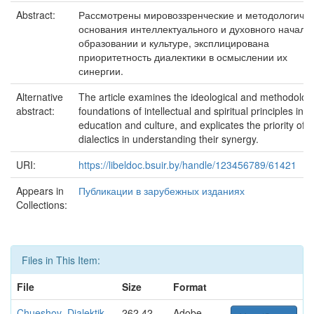
Abstract:
Рассмотрены мировоззренческие и методологиче
основания интеллектуального и духовного начал в
образовании и культуре, эксплицирована
приоритетность диалектики в осмыслении их
синергии.
Alternative
The article examines the ideological and methodologi
abstract:
foundations of intellectual and spiritual principles in
education and culture, and explicates the priority of
dialectics in understanding their synergy.
URI:
https://libeldoc.bsuir.by/handle/123456789/61421
Appears in
Публикации в зарубежных изданиях
Collections:
Files in This Item:
File
Size
Format
Chueshov_Dialektik
262.42
Adobe