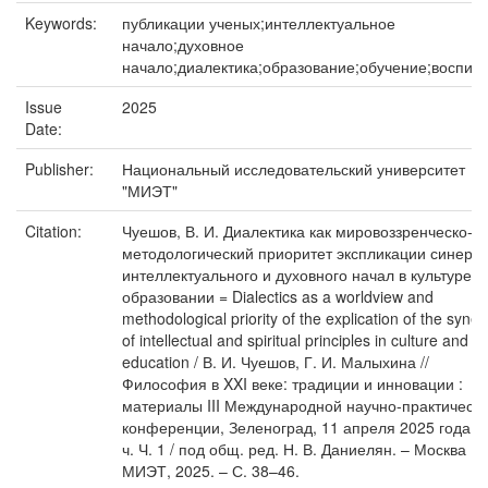
Keywords:
публикации ученых;интеллектуальное
начало;духовное
начало;диалектика;образование;обучение;воспит
Issue
2025
Date:
Publisher:
Национальный исследовательский университет
"МИЭТ"
Citation:
Чуешов, В. И. Диалектика как мировоззренческо-
методологический приоритет экспликации синерги
интеллектуального и духовного начал в культуре и
образовании = Dialectics as a worldview and
methodological priority of the explication of the syner
of intellectual and spiritual principles in culture and
education / В. И. Чуешов, Г. И. Малыхина //
Философия в XXI веке: традиции и инновации :
материалы III Международной научно-практическ
конференции, Зеленоград, 11 апреля 2025 года : 
ч. Ч. 1 / под общ. ред. Н. В. Даниелян. – Москва :
МИЭТ, 2025. – С. 38–46.