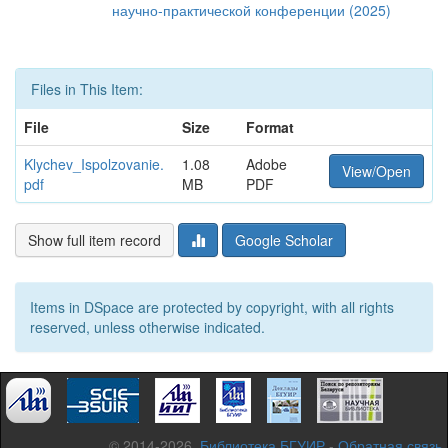
научно-практической конференции (2025)
Files in This Item:
File
Size
Format
Klychev_Ispolzovanie.
1.08
Adobe
View/Open
pdf
MB
PDF
Show full item record
Google Scholar
Items in DSpace are protected by copyright, with all rights
reserved, unless otherwise indicated.
© 2014-2026,
Библиотека БГУИР
-
Обратная связь