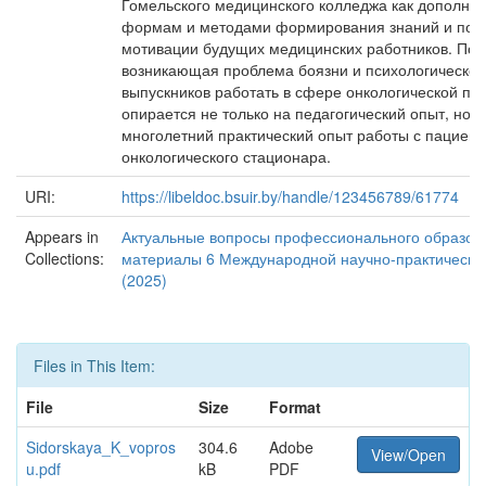
Гомельского медицинского колледжа как дополнен
формам и методами формирования знаний и по
мотивации будущих медицинских работников. Под
возникающая проблема боязни и психологической
выпускников работать в сфере онкологической по
опирается не только на педагогический опыт, но и
многолетний практический опыт работы с пациен
онкологического стационара.
URI:
https://libeldoc.bsuir.by/handle/123456789/61774
Appears in
Актуальные вопросы профессионального образова
Collections:
материалы 6 Международной научно-практическо
(2025)
Files in This Item:
File
Size
Format
Sidorskaya_K_vopros
304.6
Adobe
View/Open
u.pdf
kB
PDF