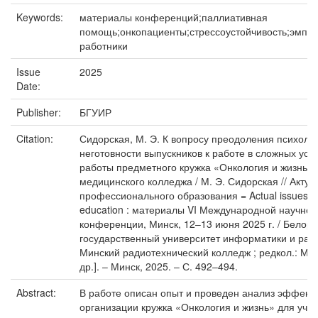
Keywords:
материалы конференций;паллиативная
помощь;онкопациенты;стрессоустойчивость;эмпа
работники
Issue
2025
Date:
Publisher:
БГУИР
Citation:
Сидорская, М. Э. К вопросу преодоления психоло
неготовности выпускников к работе в сложных усл
работы предметного кружка «Онкология и жизнь»
медицинского колледжа / М. Э. Сидорская // Акту
профессионального образования = Actual issues of
education : материалы VI Международной научно-
конференции, Минск, 12–13 июня 2025 г. / Белору
государственный университет информатики и рад
Минский радиотехнический колледж ; редкол.: М. А
др.]. – Минск, 2025. – С. 492–494.
Abstract:
В работе описан опыт и проведен анализ эффект
организации кружка «Онкология и жизнь» для уча