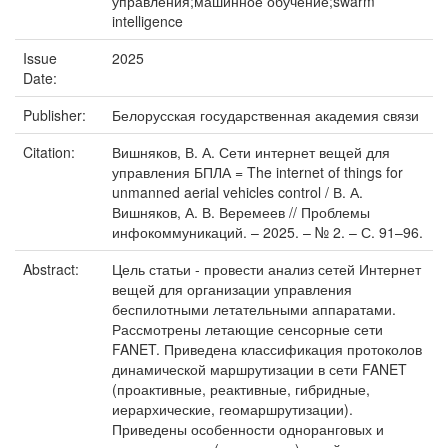
управления;машинное обучение;swarm
intelligence
Issue
2025
Date:
Publisher:
Белорусская государственная академия связи
Citation:
Вишняков, В. А. Сети интернет вещей для
управления БПЛА = The internet of things for
unmanned aerial vehicles control / В. А.
Вишняков, А. В. Веремеев // Проблемы
инфокоммуникаций. – 2025. – № 2. – С. 91–96.
Abstract:
Цель статьи - провести анализ сетей Интернет
вещей для организации управления
беспилотными летательными аппаратами.
Рассмотрены летающие сенсорные сети
FANET. Приведена классификация протоколов
динамической маршрутизации в сети FANET
(проактивные, реактивные, гибридные,
иерархические, геомаршрутизации).
Приведены особенности одноранговых и