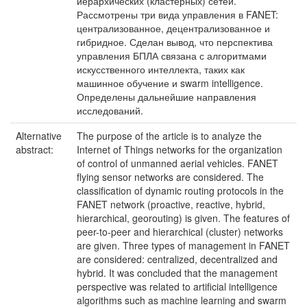
иерархических (кластерных) сетей.
Рассмотрены три вида управления в FANET:
централизованное, децентрализованное и
гибридное. Сделан вывод, что перспектива
управления БПЛА связана с алгоритмами
искусственного интеллекта, таких как
машинное обучение и swarm intelligence.
Определены дальнейшие направления
исследований.
Alternative
The purpose of the article is to analyze the
abstract:
Internet of Things networks for the organization
of control of unmanned aerial vehicles. FANET
flying sensor networks are considered. The
classification of dynamic routing protocols in the
FANET network (proactive, reactive, hybrid,
hierarchical, georouting) is given. The features of
peer-to-peer and hierarchical (cluster) networks
are given. Three types of management in FANET
are considered: centralized, decentralized and
hybrid. It was concluded that the management
perspective was related to artificial intelligence
algorithms such as machine learning and swarm