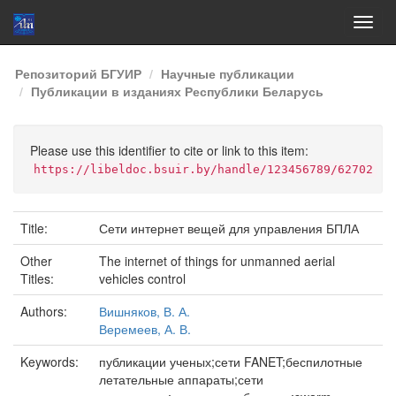
Skip
Репозиторий БГУИР
Научные публикации
navigation
Публикации в изданиях Республики Беларусь
Please use this identifier to cite or link to this item:
https://libeldoc.bsuir.by/handle/123456789/62702
Title:
Сети интернет вещей для управления БПЛА
Other
The internet of things for unmanned aerial
Titles:
vehicles control
Authors:
Вишняков, В. А.
Веремеев, А. В.
Keywords:
публикации ученых;сети FANET;беспилотные
летательные аппараты;сети