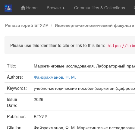
Home
Browse
Communities & Collections
Skip
Репозиторий БГУИР
Инженерно-экономический факульте
navigation
Please use this identifier to cite or link to this item:
https://lib
Title:
Маркетинговые исследования. Лабораторный прак
Authors:
Файзрахманов, Ф. М.
Keywords:
учебно-методические пособия;маркетинг;цифрово
Issue
2026
Date:
Publisher:
БГУИР
Citation:
Файзрахманов, Ф. М. Маркетинговые исследования. 