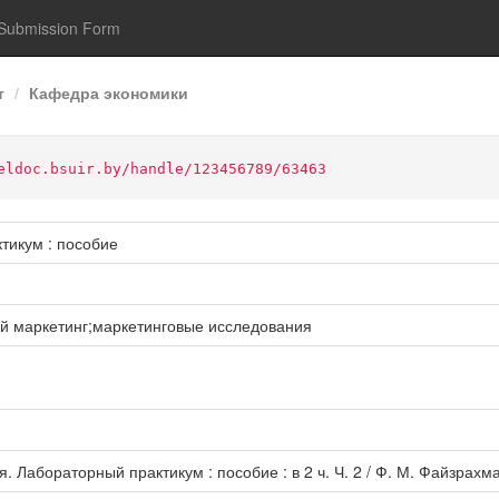
Submission Form
т
Кафедра экономики
eldoc.bsuir.by/handle/123456789/63463
тикум : пособие
й маркетинг;маркетинговые исследования
Лабораторный практикум : пособие : в 2 ч. Ч. 2 / Ф. М. Файзрахман