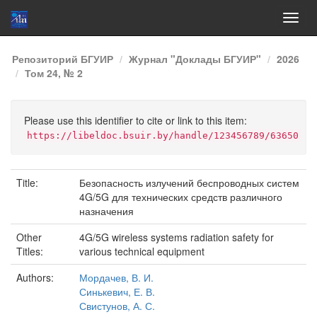
Skip
Репозиторий БГУИР
Журнал "Доклады БГУИР"
2026
navigation
Том 24, № 2
Please use this identifier to cite or link to this item:
https://libeldoc.bsuir.by/handle/123456789/63650
Title:
Безопасность излучений беспроводных систем
4G/5G для технических средств различного
назначения
Other
4G/5G wireless systems radiation safety for
Titles:
various technical equipment
Authors:
Мордачев, В. И.
Синькевич, Е. В.
Свистунов, А. С.