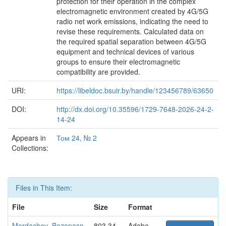
protection for their operation in the complex
electromagnetic environment created by 4G/5G
radio net work emissions, indicating the need to
revise these requirements. Calculated data on
the required spatial separation between 4G/5G
equipment and technical devices of various
groups to ensure their electromagnetic
compatibility are provided.
URI:
https://libeldoc.bsuir.by/handle/123456789/63650
DOI:
http://dx.doi.org/10.35596/1729-7648-2026-24-2-
14-24
Appears in
Том 24, № 2
Collections:
Files in This Item:
File
Size
Format
Mordachev_Bezopasn
803.34
Adobe