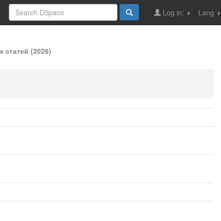
Log in:
Lang
 статей (2026)