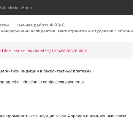
Submission Form
етей
Научная работа ФКСиС
конференции аспирантов, магистрантов и студентов : сборник
eldoc.bsuir.by/handle/123456789/63882
магнитной индукции в бесконтактных платежах
omagnetic induction in contactless payments
лектромагнитные индукции;закон Фарадея;индукционные связи