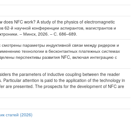
oes NFC work? A study of the physics of electromagnetic
алов 62-й научной конференции аспирантов, магистрантов и
троники. – Минск, 2026. – С. 686–689.
с смотрены параметры индуктивной связи между ридером и
рименению технологии в бесконтактных платежных системах
делены перспективы развития NFC, включая интеграцию с
nsiders the parameters of inductive coupling between the reader
Particular attention is paid to the application of the technology in
nsfer are presented. The prospects for the development of NFC are
ик статей (2026)