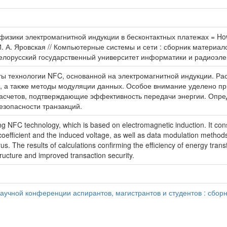
изики электромагнитной индукции в бесконтактных платежах = How d
на, И. А. Яровская // Компьютерные системы и сети : сборник матери
Белорусский государственный университет информатики и радиоэлек
ты технологии NFC, основанной на электромагнитной индукции. Ра
С, а также методы модуляции данных. Особое внимание уделено п
расчетов, подтверждающие эффективность передачи энергии. Опре
езопасности транзакций.
ying NFC technology, which is based on electromagnetic induction. It co
 coefficient and the induced voltage, as well as data modulation methods. 
us. The results of calculations confirming the efficiency of energy tra
astructure and improved transaction security.
учной конференции аспирантов, магистрантов и студентов : сборн