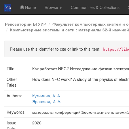
Home
Browse
Communities & Collections
Skip
Репозиторий БГУИР
Факультет компьютерных систем и с
navigation
Компьютерные системы и сети : материалы 62-й научной 
Please use this identifier to cite or link to this item:
https://lib
Title:
Как работает NFC? Исследование физики электро
Other
How does NFC work? A study of the physics of electr
Titles:
Authors:
Кузьмина, А. А.
Яровская, И. А.
Keywords:
материалы конференций;бесконтактные платежи;э
Issue
2026
Date: