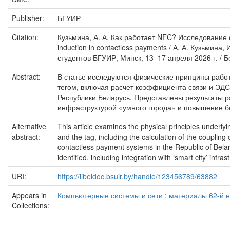
Publisher:
БГУИР
Citation:
Кузьмина, А. А. Как работает NFC? Исследование ф
induction in contactless payments / А. А. Кузьми
студентов БГУИР, Минск, 13–17 апреля 2026 г. / 
Abstract:
В статье исследуются физические принципы рабо
тегом, включая расчет коэффициента связи и ЭД
Республики Беларусь. Представлены результаты 
инфраструктурой «умного города» и повышение б
Alternative
This article examines the physical principles underl
abstract:
and the tag, including the calculation of the coupling
contactless payment systems in the Republic of Belar
identified, including integration with ‘smart city’ infr
URI:
https://libeldoc.bsuir.by/handle/123456789/63882
Appears in
Компьютерные системы и сети : материалы 62-й на
Collections: