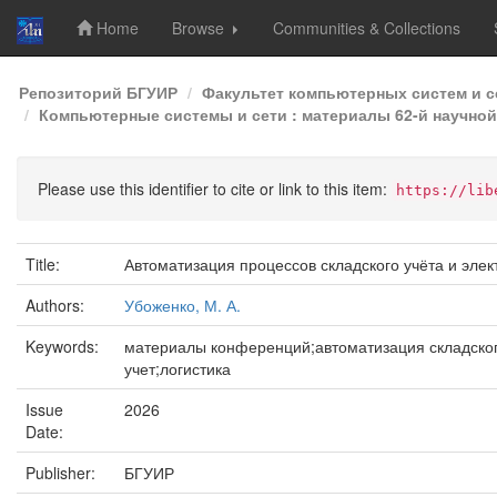
Home
Browse
Communities & Collections
Skip
Репозиторий БГУИР
Факультет компьютерных систем и с
navigation
Компьютерные системы и сети : материалы 62-й научной 
Please use this identifier to cite or link to this item:
https://lib
Title:
Автоматизация процессов складского учёта и эле
Authors:
Убоженко, М. А.
Keywords:
материалы конференций;автоматизация складско
учет;логистика
Issue
2026
Date:
Publisher:
БГУИР