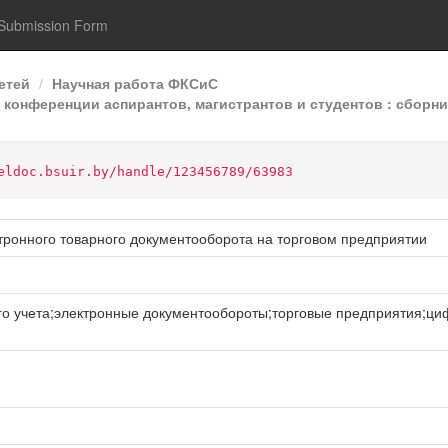
Submission Form
етей
Научная работа ФКСиС
конференции аспирантов, магистрантов и студентов : сборник
eldoc.bsuir.by/handle/123456789/63983
ктронного товарного документооборота на торговом предприятии
го учета;электронные документообороты;торговые предприятия;ц