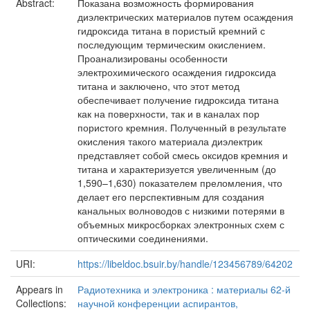
Abstract:
Показана возможность формирования
диэлектрических материалов путем осаждения
гидроксида титана в пористый кремний с
последующим термическим окислением.
Проанализированы особенности
электрохимического осаждения гидроксида
титана и заключено, что этот метод
обеспечивает получение гидроксида титана
как на поверхности, так и в каналах пор
пористого кремния. Полученный в результате
окисления такого материала диэлектрик
представляет собой смесь оксидов кремния и
титана и характеризуется увеличенным (до
1,590–1,630) показателем преломления, что
делает его перспективным для создания
канальных волноводов с низкими потерями в
объемных микросборках электронных схем с
оптическими соединениями.
URI:
https://libeldoc.bsuir.by/handle/123456789/64202
Appears in
Радиотехника и электроника : материалы 62-й
Collections:
научной конференции аспирантов,