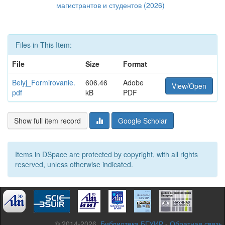
магистрантов и студентов (2026)
Files in This Item:
File
Size
Format
Belyj_Formirovanie.
606.46
Adobe
View/Open
pdf
kB
PDF
Show full item record
Google Scholar
Items in DSpace are protected by copyright, with all rights
reserved, unless otherwise indicated.
© 2014-2026,
Библиотека БГУИР
-
Обратная связь