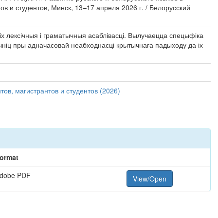
 и студентов, Минск, 13–17 апреля 2026 г. / Белорусский
 іх лексічныя і граматычныя асаблівасці. Вылучаецца спецыфіка
ыніц пры адначасовай неабходнасці крытычнага падыходу да іх
ов, магистрантов и студентов (2026)
ormat
dobe PDF
View/Open