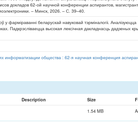
сов докладов 62-ой научной конференции аспирантов, магистрантов
электроники. – Минск, 2026. – С. 39–40.
оў у фарміраванні беларускай навуковай тэрміналогіі. Аналізуюцца
нках. Падкрэсліваецца высокая лексічная дакладнасць дадзеных кр
иях информатизации общества : 62-я научная конференция аспирант
Description
Size
F
1.54 MB
A