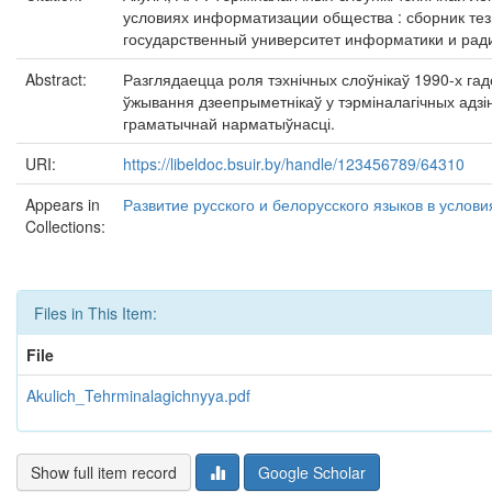
условиях информатизации общества : сборник тези
государственный университет информатики и радио
Abstract:
Разглядаецца роля тэхнічных слоўнікаў 1990-х гад
ўжывання дзеепрыметнікаў у тэрміналагічных адзі
граматычнай нарматыўнасці.
URI:
https://libeldoc.bsuir.by/handle/123456789/64310
Appears in
Развитие русского и белорусского языков в услов
Collections:
Files in This Item:
File
Akulich_Tehrminalagichnyya.pdf
Show full item record
Google Scholar