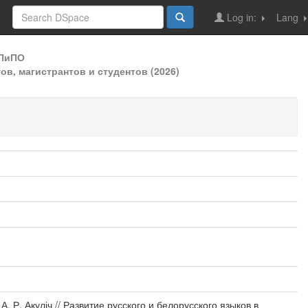
Log in:
Lang
ДПиПО
в, магистрантов и студентов (2026)
 А. Р. Акуліч // Развитие русского и белорусского языков в