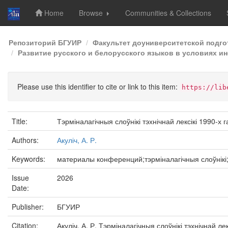
Home
Browse
Communities & Collections
Skip
Репозиторий БГУИР
Факультет доуниверситетской подг
navigation
Развитие русского и белорусского языков в условиях ин
Please use this identifier to cite or link to this item:
https://lib
Title:
Тэрміналагічныя слоўнікі тэхнічнай лексікі 1990-х 
Authors:
Акуліч, А. Р.
Keywords:
материалы конференций;тэрміналагічныя слоўнікі;т
Issue
2026
Date:
Publisher:
БГУИР
Citation:
Акуліч, А. Р. Тэрміналагічныя слоўнікі тэхнічнай ле