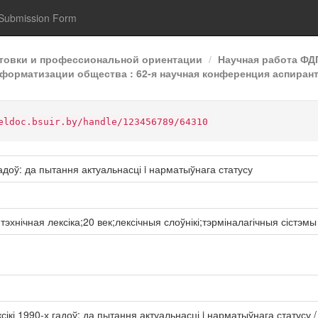
Submission Form
отовки и профессиональной ориентации
Научная работа Ф
форматизации общества : 62-я научная конференция аспиранто
eldoc.bsuir.by/handle/123456789/64310
гадоў: да пытання актуальнасці i нарматыўнага статусу
эхнічная лексіка;20 век;лексічныя слоўнікі;тэрміналагічныя сістэмы
ксікі 1990-х гадоў: да пытання актуальнасці i нарматыўнага статусу /