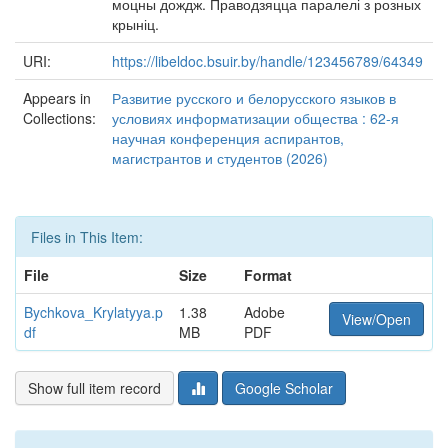
моцны дождж. Праводзяцца паралелі з розных
крыніц.
URI:
https://libeldoc.bsuir.by/handle/123456789/64349
Appears in
Развитие русского и белорусского языков в
Collections:
условиях информатизации общества : 62-я
научная конференция аспирантов,
магистрантов и студентов (2026)
Files in This Item:
File
Size
Format
Bychkova_Krylatyya.p
1.38
Adobe
View/Open
df
MB
PDF
Show full item record
Google Scholar