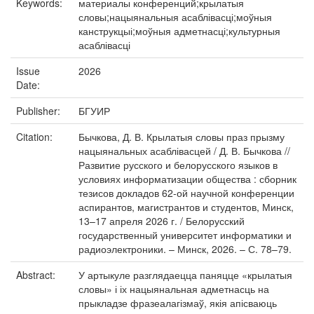
Keywords:
материалы конференций;крылатыя
словы;нацыянальныя асаблівасці;моўныя
канструкцыі;моўныя адметнасці;культурныя
асаблівасці
Issue
2026
Date:
Publisher:
БГУИР
Citation:
Бычкова, Д. В. Крылатыя словы праз прызму
нацыянальных асаблівасцей / Д. В. Бычкова //
Развитие русского и белорусского языков в
условиях информатизации общества : сборник
тезисов докладов 62-ой научной конференции
аспирантов, магистрантов и студентов, Минск,
13–17 апреля 2026 г. / Белорусский
государственный университет информатики и
радиоэлектроники. – Минск, 2026. – С. 78–79.
Abstract:
У артыкуле разглядаецца паняцце «крылатыя
словы» і іх нацыянальная адметнасць на
прыкладзе фразеалагізмаў, якія апісваюць