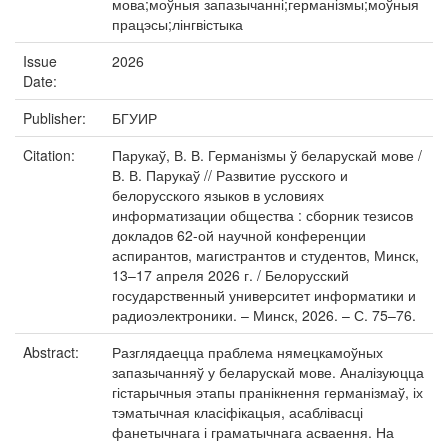
мова;моўныя запазычанні;германізмы;моўныя
працэсы;лінгвістыка
Issue
2026
Date:
Publisher:
БГУИР
Citation:
Парукаў, В. В. Германізмы ў беларускай мове /
В. В. Парукаў // Развитие русского и
белорусского языков в условиях
информатизации общества : сборник тезисов
докладов 62-ой научной конференции
аспирантов, магистрантов и студентов, Минск,
13–17 апреля 2026 г. / Белорусский
государственный университет информатики и
радиоэлектроники. – Минск, 2026. – С. 75–76.
Abstract:
Разглядаецца праблема нямецкамоўных
запазычанняў у беларускай мове. Аналізуюцца
гістарычныя этапы пранікнення германізмаў, іх
тэматычная класіфікацыя, асаблівасці
фанетычнага і граматычнага асваення. На