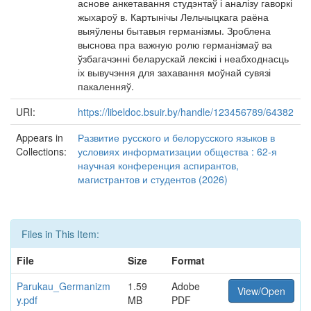
аснове анкетавання студэнтаў і аналізу гаворкі
жыхароў в. Картынічы Лельчыцкага раёна
выяўлены бытавыя германізмы. Зроблена
выснова пра важную ролю германізмаў ва
ўзбагачэнні беларускай лексікі і неабходнасць
іх вывучэння для захавання моўнай сувязі
пакаленняў.
URI:
https://libeldoc.bsuir.by/handle/123456789/64382
Appears in
Развитие русского и белорусского языков в
Collections:
условиях информатизации общества : 62-я
научная конференция аспирантов,
магистрантов и студентов (2026)
Files in This Item:
File
Size
Format
Parukau_Germanizm
1.59
Adobe
View/Open
y.pdf
MB
PDF