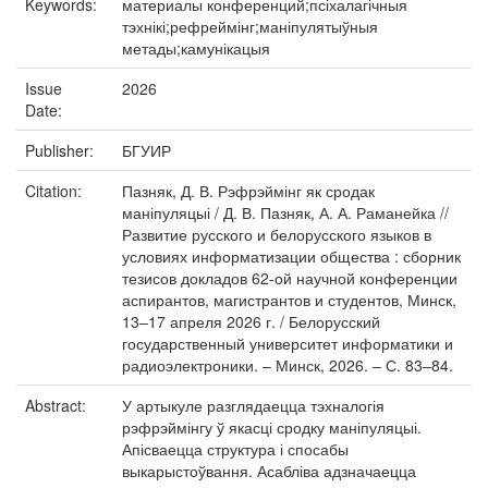
Keywords:
материалы конференций;псіхалагічныя
тэхнікі;рефреймінг;маніпулятыўныя
метады;камунікацыя
Issue
2026
Date:
Publisher:
БГУИР
Citation:
Пазняк, Д. В. Рэфрэймінг як сродак
маніпуляцыі / Д. В. Пазняк, А. А. Раманейка //
Развитие русского и белорусского языков в
условиях информатизации общества : сборник
тезисов докладов 62-ой научной конференции
аспирантов, магистрантов и студентов, Минск,
13–17 апреля 2026 г. / Белорусский
государственный университет информатики и
радиоэлектроники. – Минск, 2026. – С. 83–84.
Abstract:
У артыкуле разглядаецца тэхналогія
рэфрэймінгу ў якасці сродку маніпуляцыі.
Апісваецца структура і спосабы
выкарыстоўвання. Асабліва адзначаецца