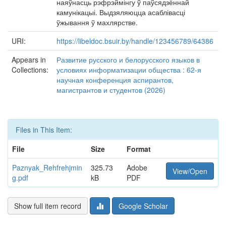
наяўнасць рэфрэймінгу ў паўсядзённай
камунікацыі. Выдзяляюцца асаблівасці
ўжывання ў махлярстве.
URI:
https://libeldoc.bsuir.by/handle/123456789/64386
Appears in
Развитие русского и белорусского языков в
Collections:
условиях информатизации общества : 62-я
научная конференция аспирантов,
магистрантов и студентов (2026)
Files in This Item:
File
Size
Format
Paznyak_Rehfrehjmin
325.73
Adobe
View/Open
g.pdf
kB
PDF
Show full item record
Google Scholar