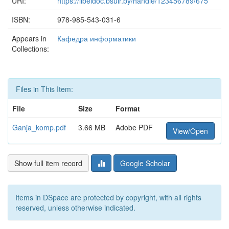
URI:
https://libeldoc.bsuir.by/handle/123456789/675
ISBN:
978-985-543-031-6
Appears in
Кафедра информатики
Collections:
Files in This Item:
File
Size
Format
Ganja_komp.pdf
3.66 MB
Adobe PDF
View/Open
Show full item record
Google Scholar
Items in DSpace are protected by copyright, with all rights
reserved, unless otherwise indicated.