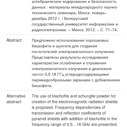
алгебраическое кодирование и безопасность
данных : материалы международного научно-
технического семинара, Минск, январь–
декабрь 2012 г. / Белорусский
государственный университет информатики и
радиоэлектроники. – Минск, 2012. – С. 71–74.
Abstract:
Предложено использование порошковых
бишофита и шунгита для создания
поглотителей электромагнитного излучения.
Представлены результаты исследования
характеристик ослабления и отражения
электромагнитного излучения в диапазоне
частот 0,5 18 ГГц углеродосодержащими
пирамидообразными экранами с добавлением
бишофита.
Alternative
The use of bischofite and schungite powder for
abstract:
creation of the electromagnetic radiation shields
is proposed. Frequency dependencies of
transmission and reflection coefficients of
pyramid shields with addition of bischofite in the
frequency range of 0,5…18 GHz are presented.