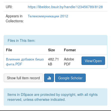
URI:
https://libeldoc.bsuir.by/handle/123456789/8128
Appears in
Телекоммуникации 2012
Collections:
Files in This Item:
File
Size
Format
Влияние добавок бишо
482.71
Adobe
View/Open
фита.PDF
kB
PDF
Show full item record
Google Scholar
Items in DSpace are protected by copyright, with all rights
reserved, unless otherwise indicated.