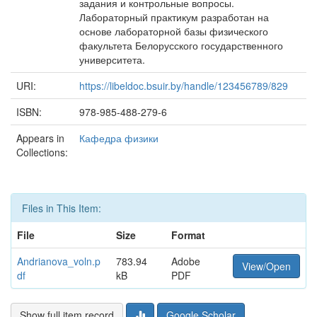
задания и контрольные вопросы.
Лабораторный практикум разработан на
основе лабораторной базы физического
факультета Белорусского государственного
университета.
URI:
https://libeldoc.bsuir.by/handle/123456789/829
ISBN:
978-985-488-279-6
Appears in
Кафедра физики
Collections:
Files in This Item:
File
Size
Format
Andrianova_voln.p
783.94
Adobe
View/Open
df
kB
PDF
Show full item record
Google Scholar