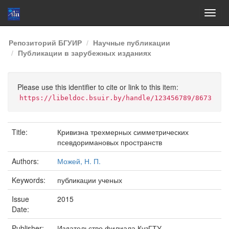
Skip
Репозиторий БГУИР
Научные публикации
navigation
Публикации в зарубежных изданиях
Please use this identifier to cite or link to this item:
https://libeldoc.bsuir.by/handle/123456789/8673
Title:
Кривизна трехмерных симметрических
псевдоримановых пространств
Authors:
Можей, Н. П.
Keywords:
публикации ученых
Issue
2015
Date:
Publisher:
Издательство филиала КузГТУ