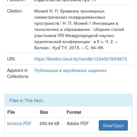
Citation:
Можей Н. П. Кривизна трехмерных
симметрических псевдоримановых
пространств / Н. П. Можей // Инновации в
технологиях и образовании : сборник статей
участников VIII Международной научно-
практической конференции : в 5 ч. Ч. 2. –
Белово : КузГТУ, 2015. – С. 94–99.
URI:
https://libeldoc.bsuir.by/handle/123456789/8673
Appears in
Публикации в зарубежных изданиях
Collections:
Files in This Item:
File
Size
Format
krivizna.PDF
650.84 kB
Adobe PDF
View/Open