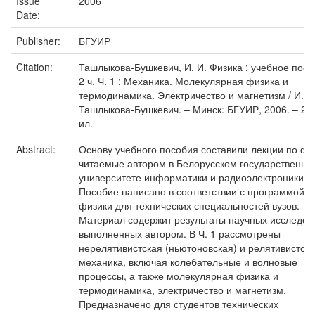
Issue
2006
Date:
Publisher:
БГУИР
Citation:
Ташлыкова-Бушкевич, И. И. Физика : учебное пособ
2 ч. Ч. 1 : Механика. Молекулярная физика и
термодинамика. Электричество и магнетизм / И. И
Ташлыкова-Бушкевич. – Минск: БГУИР, 2006. – 232 
ил.
Abstract:
Основу учебного пособия составили лекции по фи
читаемые автором в Белорусском государственно
университете информатики и радиоэлектроники.
Пособие написано в соответствии с программой к
физики для технических специальностей вузов.
Материал содержит результаты научных исследов
выполненных автором. В Ч. 1 рассмотрены
нерелятивистская (ньютоновская) и релятивистск
механика, включая колебательные и волновые
процессы, а также молекулярная физика и
термодинамика, электричество и магнетизм.
Предназначено для студентов технических