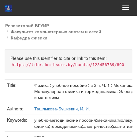
Skip
Репозиторий БГУИР
navigation
Факультет компьютерных систем и сетей
Кафедра физики
Please use this identifier to cite or link to this item:
https://libeldoc.bsuir.by/handle/123456789/890
Title:
Физика : учебное пособие : в 2 ч. Ч. 1 : Механика.
Молекулярная физика и термодинамика. Электри
и магнетизм
Authors:
Ташлыкова-Бушкевич, И. И.
Keywords:
учебно-методические пособия;механика;молекул
физика;термодинамика;электричество;магнетизм;