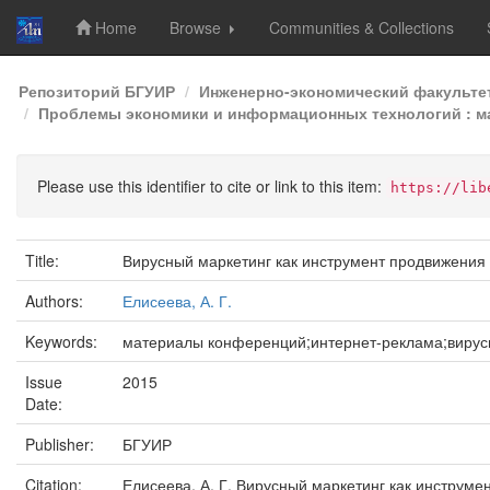
Home
Browse
Communities & Collections
Skip
Репозиторий БГУИР
Инженерно-экономический факульте
navigation
Проблемы экономики и информационных технологий : мат
Please use this identifier to cite or link to this item:
https://lib
Title:
Вирусный маркетинг как инструмент продвижения 
Authors:
Елисеева, А. Г.
Keywords:
материалы конференций;интернет-реклама;вирус
Issue
2015
Date:
Publisher:
БГУИР
Citation:
Елисеева, А. Г. Вирусный маркетинг как инструме