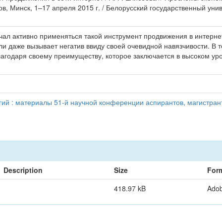
в, Минск, 1–17 апреля 2015 г. / Белорусский государственный уни
ал активно применяться такой инструмент продвижения в интернет
ли даже вызывает негатив ввиду своей очевидной навязчивости. В 
лагодаря своему преимуществу, которое заключается в высоком у
й : материалы 51-й научной конференции аспирантов, магистранто
Description
Size
For
418.97 kB
Ado