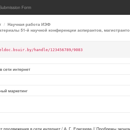
Submission Form
т
Научная работа ИЭФ
ериалы 51-й научной конференции аспирантов, магистрантов
eldoc.bsuir.by/handle/123456789/9083
в сети интернет
ный маркетинг
нт продвижения в сети интернет / А. Г. Елисеева // Проблемы эко