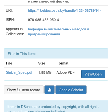
математической физики.
URI:
https://libeldoc.bsuir.by/handle/123456789/914
ISBN:
978-985-488-950-4
Appears in
Кафедра вычислительных методов и
Collections:
программирования
Files in This Item:
File
Size
Format
Sinicin_Spec.pdf
1.95 MB
Adobe PDF
View/Open
Show full item record
Google Scholar
Items in DSpace are protected by copyright, with all rights
reserved, unless otherwise indicated.