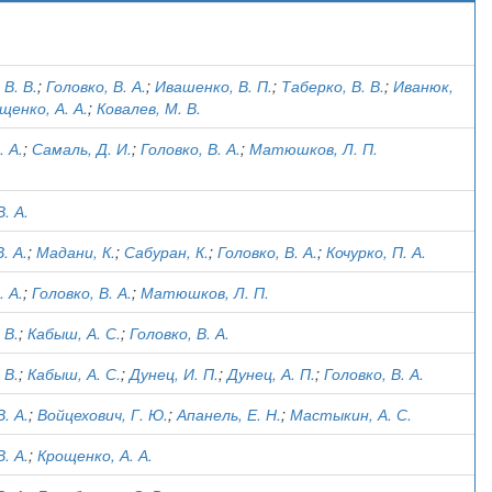
 В. В.
;
Головко, В. А.
;
Ивашенко, В. П.
;
Таберко, В. В.
;
Иванюк,
щенко, А. А.
;
Ковалев, М. В.
. А.
;
Самаль, Д. И.
;
Головко, В. А.
;
Матюшков, Л. П.
. А.
. А.
;
Мадани, К.
;
Сабуран, К.
;
Головко, В. А.
;
Кочурко, П. А.
. А.
;
Головко, В. А.
;
Матюшков, Л. П.
 В.
;
Кабыш, А. С.
;
Головко, В. А.
 В.
;
Кабыш, А. С.
;
Дунец, И. П.
;
Дунец, А. П.
;
Головко, В. А.
. А.
;
Войцехович, Г. Ю.
;
Апанель, Е. Н.
;
Мастыкин, А. С.
. А.
;
Крощенко, А. А.