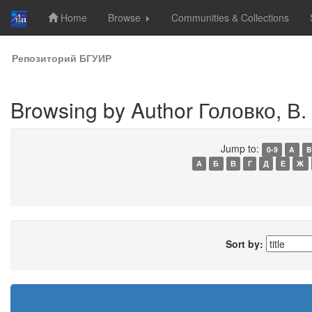
Home
Browse
Communities & Collections
Skip
Репозиторий БГУИР
navigation
Browsing by Author Головко, В.
Jump to:
0-9
A
B
А
Б
В
Г
Д
Е
Ж
Sort by: