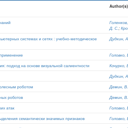
Author(s)
знаний
Голенков,
Д. С.
;
Кро
ютерных системах и сетях : учебно-методическое
Дудкин, А
 применение
Головко, В
я: подход на основе визуальной салиентности
Кочурко, В
Дудкин, А
колесным роботом
Демин, В.
ных роботов
Демин, В.
их атак
Головко, В
ыделения семантически значимых признаков
Головко, В