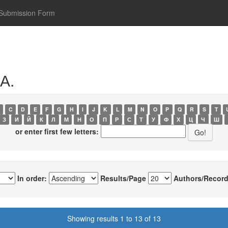
Submission Form
 А.
C
D
E
F
G
H
I
J
K
L
M
N
O
P
Q
R
S
T
З
И
Й
К
Л
М
Н
О
П
Р
С
Т
У
Ф
Х
Ц
Ч
Ш
or enter first few letters:
In order:
Results/Page
Authors/Record
Showing results 1 to 13 of 13