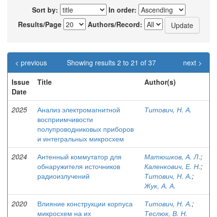
Sort by:
In order:
Results/Page
Authors/Record:
< previous
Showing results 2 to 21 of 37
next >
Issue
Title
Author(s)
Date
2025
Анализ электромагнитной
Титович, Н. А.
восприимчивости
полупроводниковых приборов
и интегральных микросхем
2024
Антенный коммутатор для
Матюшков, А. Л.
;
обнаружителя источников
Каленкович, Е. Н.
;
радиоизлучений
Титович, Н. А.
;
Жук, А. А.
2020
Влияние конструкции корпуса
Титович, Н. А.
;
микросхем на их
Теслюк, В. Н.