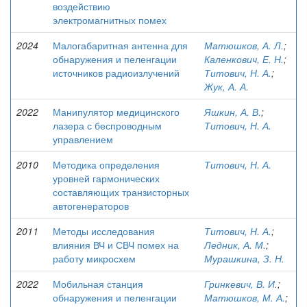
воздействию
электромагнитных помех
2024
Малогабаритная антенна для
Матюшков, А. Л.
;
обнаружения и пеленгации
Каленкович, Е. Н.
;
источников радиоизлучений
Титович, Н. А.
;
Жук, А. А.
2022
Манипулятор медицинского
Яшкин, А. В.
;
лазера с беспроводным
Титович, Н. А.
управлением
2010
Методика определения
Титович, Н. А.
уровней гармонических
составляющих транзисторных
автогенераторов
2011
Методы исследования
Титович, Н. А.
;
влияния ВЧ и СВЧ помех на
Ледник, А. М.
;
работу микросхем
Мурашкина, З. Н.
2022
Мобильная станция
Гринкевич, В. И.
;
обнаружения и пеленгации
Матюшков, М. А.
;