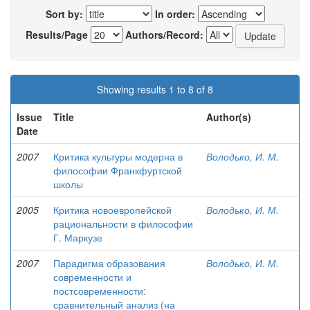
Sort by:
In order:
Results/Page
Authors/Record:
Showing results 1 to 8 of 8
Issue
Title
Author(s)
Date
2007
Критика культуры модерна в
Володько, И. М.
философии Франкфуртской
школы
2005
Критика новоевропейской
Володько, И. М.
рациональности в философии
Г. Маркузе
2007
Парадигма образования
Володько, И. М.
современности и
постсовременности:
сравнительный анализ (на