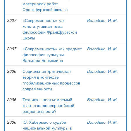
материалах работ
Франкфуртской школы)
2007
«Современность» как
Володько, И. М.
конститутивная тема
философии Франкфуртской
школы
2007
«Современность» как предмет
Володько, И. М.
философии культуры
Вальтера Беньямина
2006
Социальная критическая
Володько, И. М.
теория в контексте
глобализационных процессов
современности
2006
Техника – неотъемлемый
Володько, И. М.
квант западноевропейской
рациональности?
2006
Ю. Хабермас о судьбе
Володько, И. М.
национальной культуры в