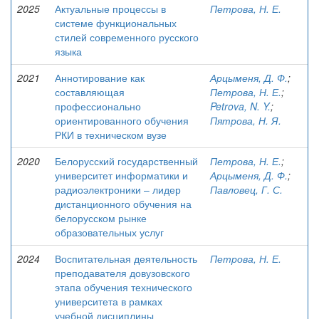
2025
Актуальные процессы в
Петрова, Н. Е.
системе функциональных
стилей современного русского
языка
2021
Аннотирование как
Арцыменя, Д. Ф.
;
составляющая
Петрова, Н. Е.
;
профессионально
Petrova, N. Y.
;
ориентированного обучения
Пятрова, Н. Я.
РКИ в техническом вузе
2020
Белорусский государственный
Петрова, Н. Е.
;
университет информатики и
Арцыменя, Д. Ф.
;
радиоэлектроники – лидер
Павловец, Г. С.
дистанционного обучения на
белорусском рынке
образовательных услуг
2024
Воспитательная деятельность
Петрова, Н. Е.
преподавателя довузовского
этапа обучения технического
университета в рамках
учебной дисциплины