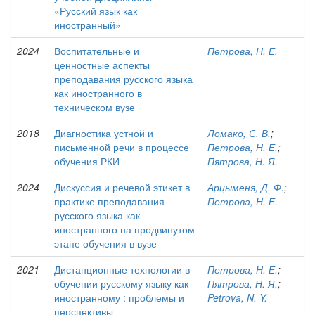
«Русский язык как
иностранный»
2024
Воспитательные и
Петрова, Н. Е.
ценностные аспекты
преподавания русского языка
как иностранного в
техническом вузе
2018
Диагностика устной и
Ломако, С. В.
;
письменной речи в процессе
Петрова, Н. Е.
;
обучения РКИ
Пятрова, Н. Я.
2024
Дискуссия и речевой этикет в
Арцыменя, Д. Ф.
;
практике преподавания
Петрова, Н. Е.
русского языка как
иностранного на продвинутом
этапе обучения в вузе
2021
Дистанционные технологии в
Петрова, Н. Е.
;
обучении русскому языку как
Пятрова, Н. Я.
;
иностранному : проблемы и
Petrova, N. Y.
перспективы