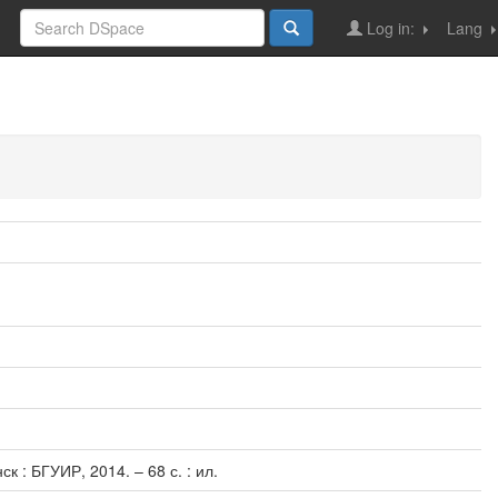
Log in:
Lang
 : БГУИР, 2014. – 68 с. : ил.