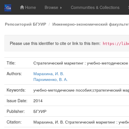
Home
Browse
Communities & Collections
Skip
Репозиторий БГУИР
Инженерно-экономический факульте
navigation
Please use this identifier to cite or link to this item:
https://lib
Title:
Стратегический маркетинг : учебно-методическое
Authors:
Марахина, И. В.
Пархименко, В. А.
Keywords:
учебно-методические пособия;стратегический ма
Issue Date:
2014
Publisher:
БГУИР
Citation:
Марахина, И. В. Стратегический маркетинг : учебн