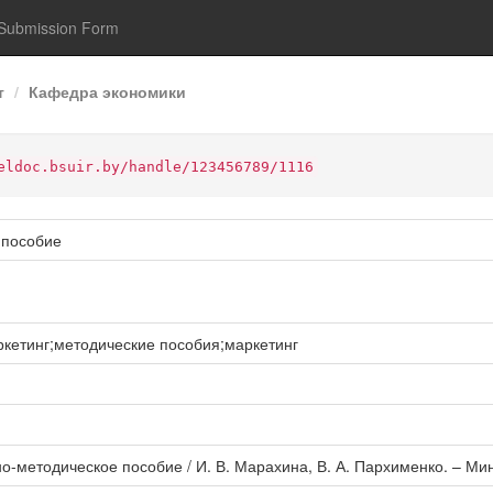
Submission Form
т
Кафедра экономики
eldoc.bsuir.by/handle/123456789/1116
 пособие
ркетинг;методические пособия;маркетинг
о-методическое пособие / И. В. Марахина, В. А. Пархименко. – Минск