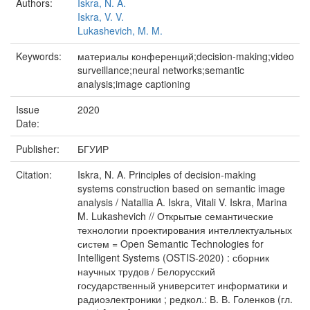
Authors:
Iskra, N. A.
Iskra, V. V.
Lukashevich, M. M.
Keywords:
материалы конференций;decision-making;video
surveillance;neural networks;semantic
analysis;image captioning
Issue
2020
Date:
Publisher:
БГУИР
Citation:
Iskra, N. A. Principles of decision-making
systems construction based on semantic image
analysis / Natallia A. Iskra, Vitali V. Iskra, Marina
M. Lukashevich // Открытые семантические
технологии проектирования интеллектуальных
систем = Open Semantic Technologies for
Intelligent Systems (OSTIS-2020) : сборник
научных трудов / Белорусский
государственный университет информатики и
радиоэлектроники ; редкол.: В. В. Голенков (гл.