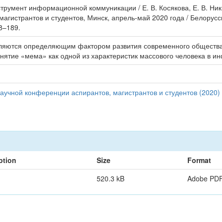
румент информационной коммуникации / Е. В. Косякова, Е. В. Ники
магистрантов и студентов, Минск, апрель-май 2020 года / Белорус
8–189.
яются определяющим фактором развития современного общества.
нятие «мема» как одной из характеристик массового человека в 
аучной конференции аспирантов, магистрантов и студентов (2020)
ption
Size
Format
520.3 kB
Adobe PD