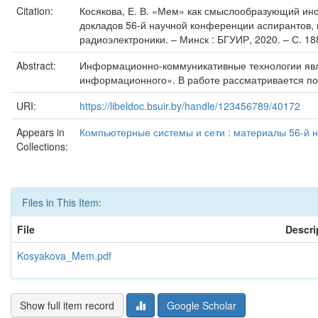
Citation:
Косякова, Е. В. «Мем» как смыслообразующий инст
докладов 56-й научной конференции аспирантов, 
радиоэлектроники. – Минск : БГУИР, 2020. – С. 18
Abstract:
Информационно-коммуникативные технологии явл
информационного». В работе рассматривается по
URI:
https://libeldoc.bsuir.by/handle/123456789/40172
Appears in
Компьютерные системы и сети : материалы 56-й н
Collections:
Files in This Item:
File
Descri
Kosyakova_Mem.pdf
Show full item record
Google Scholar