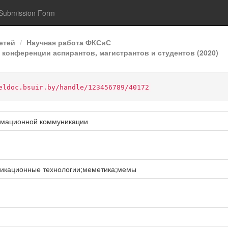
Submission Form
етей
Научная работа ФКСиС
 конференции аспирантов, магистрантов и студентов (2020)
eldoc.bsuir.by/handle/123456789/40172
рмационной коммуникации
икационные технологии;меметика;мемы