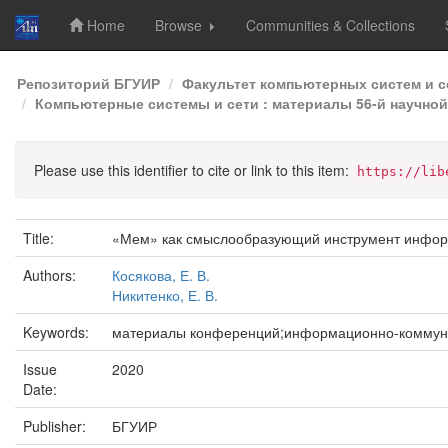
Home
Browse
Communities & Collections
Skip
Репозиторий БГУИР
Факультет компьютерных систем и с
navigation
Компьютерные системы и сети : материалы 56-й научной
Please use this identifier to cite or link to this item:
https://lib
Title:
«Мем» как смыслообразующий инструмент инфо
Authors:
Косякова, Е. В.
Никитенко, Е. В.
Keywords:
материалы конференций;информационно-коммун
Issue
2020
Date:
Publisher:
БГУИР