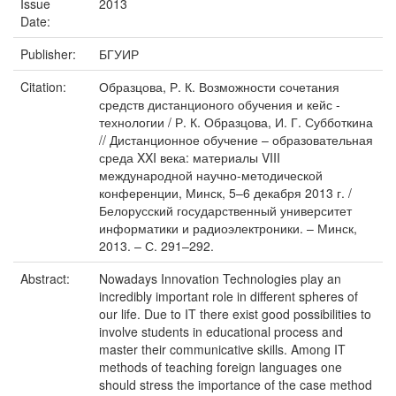
Issue
2013
Date:
Publisher:
БГУИР
Citation:
Образцова, Р. К. Возможности сочетания
средств дистанционого обучения и кейс -
технологии / Р. К. Образцова, И. Г. Субботкина
// Дистанционное обучение – образовательная
среда XXI века: материалы VIII
международной научно-методической
конференции, Минск, 5–6 декабря 2013 г. /
Белорусский государственный университет
информатики и радиоэлектроники. – Минск,
2013. – С. 291–292.
Abstract:
Nowadays Innovation Technologies play an
incredibly important role in different spheres of
our life. Due to IT there exist good possibilities to
involve students in educational process and
master their communicative skills. Among IT
methods of teaching foreign languages one
should stress the importance of the case method