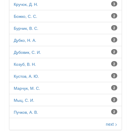
Кручок, Д. Н.
3
Божко, С. С.
2
Бурчик, В. С.
2
Дубко, Н. А.
2
Дубовик, С. И.
2
Козуб, В. Н.
2
Кустов, А. Ю.
2
Марчук, М. С.
2
Мыц, С. И.
2
Пучков, А. В.
2
next >