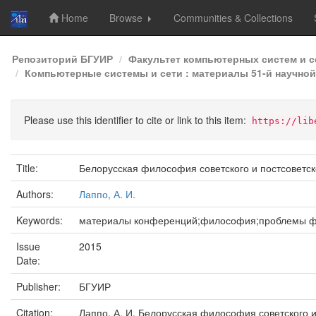
Home
Browse
Communities & Collections
Skip
Репозиторий БГУИР
Факультет компьютерных систем и с
navigation
Компьютерные системы и сети : материалы 51-й научной
Please use this identifier to cite or link to this item:
https://lib
Title:
Белорусская философия советского и постсоветск
Authors:
Лаппо, А. И.
Keywords:
материалы конференций;философия;проблемы 
Issue
2015
Date:
Publisher:
БГУИР
Citation:
Лаппо, А. И. Белорусская философия советского и