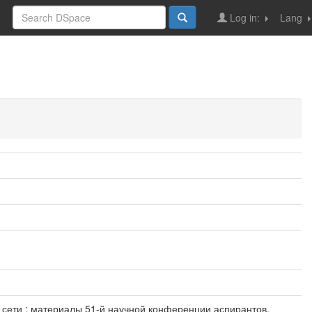
Log in:
Lang
и сети : материалы 51-й научной конференции аспирантов,