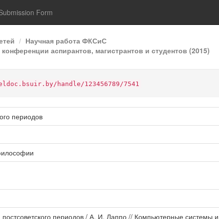
Submission Form
етей
Научная работа ФКСиС
 конференции аспирантов, магистрантов и студентов (2015)
eldoc.bsuir.by/handle/123456789/7541
ого периодов
философии
 постсоветского периодов / А. И. Лаппо // Компьютерные системы 