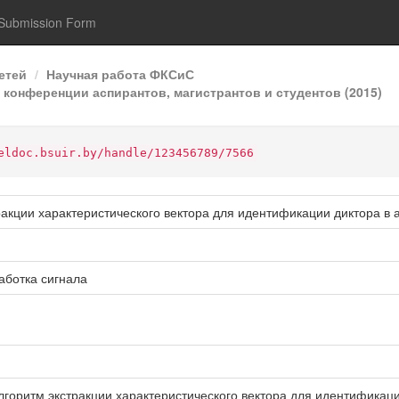
Submission Form
етей
Научная работа ФКСиС
 конференции аспирантов, магистрантов и студентов (2015)
eldoc.bsuir.by/handle/123456789/7566
акции характеристического вектора для идентификации диктора в 
аботка сигнала
лгоритм экстракции характеристического вектора для идентификации