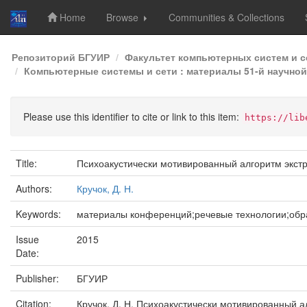
Home
Browse
Communities & Collections
Skip
Репозиторий БГУИР
Факультет компьютерных систем и с
navigation
Компьютерные системы и сети : материалы 51-й научной
Please use this identifier to cite or link to this item:
https://lib
Title:
Психоакустически мотивированный алгоритм экстр
Authors:
Кручок, Д. Н.
Keywords:
материалы конференций;речевые технологии;обр
Issue
2015
Date:
Publisher:
БГУИР
Citation:
Кручок, Д. Н. Психоакустически мотивированный а