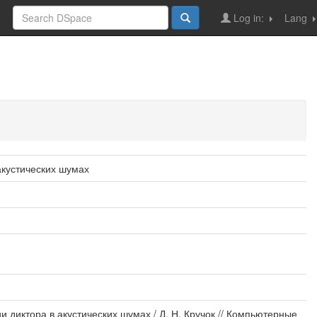
Log in:
Lang
акустических шумах
 диктора в акустических шумах / Д. Н. Кручок // Компьютерные