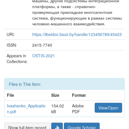
машины, другие подсистемы интеграционной
платформы, а также - справочно-
проверяющая прикладная многоагентная
система, функционирующие в рамках системы
человеко-машинного взаимодействия.
URI:
https://libeldoc.bsuir.by/handle/123456789/45423
ISSN:
2415-7740
Appears in
OSTIS-2021
Collections:
Files in This Item:
File
Size
Format
Ivashenko_Applicatio
154.02
Adobe
View/Open
n.pdf
kB
PDF
Show full item record
Google Scholar