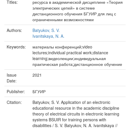
Titles:
ресурса в академической дисциплине «Теория
электрических цепей» в системе
дистанционного обучения БГУИР для лиц с
ограниченными возможностями
Authors:
Batyukov, S. V.
Ivanitskaya, N. A.
Keywords:
материалы конференций;video
lectures;individual practical work;distance
learning;видеолекции;индивидуальная
практическая работа;дистанционное обучение
Issue
2021
Date:
Publisher:
БГУИР
Citation:
Batyukov, S. V. Application of an electronic
educational resource in the academic discipline
theory of electrical circuits in electronic learning
systems BSUIR for training persons with
disabilities / S. V. Batyukov, N. A. Ivanitskaya //