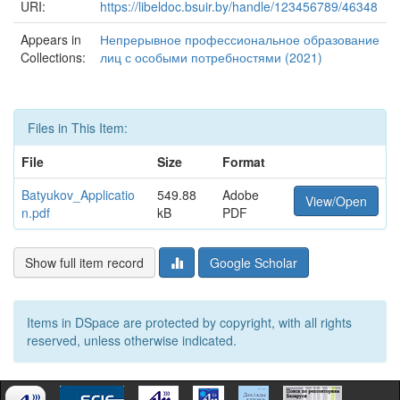
URI:
https://libeldoc.bsuir.by/handle/123456789/46348
Appears in
Непрерывное профессиональное образование
Collections:
лиц с особыми потребностями (2021)
Files in This Item:
File
Size
Format
Batyukov_Applicatio
549.88
Adobe
View/Open
n.pdf
kB
PDF
Show full item record
Google Scholar
Items in DSpace are protected by copyright, with all rights
reserved, unless otherwise indicated.