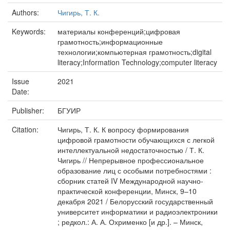
Authors:
Чигирь, Т. К.
Keywords:
материалы конференций;цифровая
грамотность;информационные
технологии;компьютерная грамотность;digital
literacy;Information Technology;computer literacy
Issue
2021
Date:
Publisher:
БГУИР
Citation:
Чигирь, Т. К. К вопросу формирования
цифровой грамотности обучающихся с легкой
интеллектуальной недостаточностью / Т. К.
Чигирь // Непрерывное профессиональное
образование лиц с особыми потребностями :
сборник статей IV Международной научно-
практической конференции, Минск, 9–10
декабря 2021 / Белорусский государственный
университет информатики и радиоэлектроники
; редкол.: А. А. Охрименко [и др.]. – Минск,