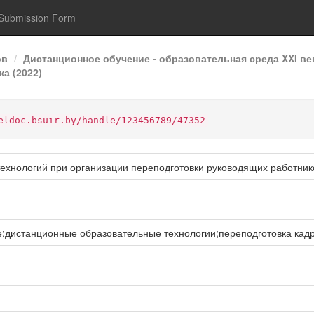
Submission Form
ов
Дистанционное обучение - образовательная среда XXI ве
а (2022)
eldoc.bsuir.by/handle/123456789/47352
ехнологий при организации переподготовки руководящих работник
;дистанционные образовательные технологии;переподготовка кад