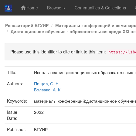
Home
Browse
Communities & Collections
Skip
Репозиторий БГУИР
Материалы конференций и семинар
navigation
Дистанционное обучение - образовательная среда XXI век
Please use this identifier to cite or link to this item:
https://lib
Title:
Использование дистанционных образовательных т
Authors:
Пищов, С. Н.
Болвако, А. К.
Keywords:
материалы конференций;дистанционное обучение
Issue
2022
Date:
Publisher:
БГУИР