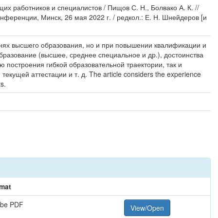
 работников и специалистов / Пищов С. Н., Болвако А. К. //
еренции, Минск, 26 мая 2022 г. / редкол.: Е. Н. Шнейдеров [и
нях высшего образования, но и при повышении квалификации и
разование (высшее, среднее специальное и др.), достоинства
построения гибкой образовательной траектории, так и
щей аттестации и т. д. The article considers the experience
s.
mat
be PDF
View/Open