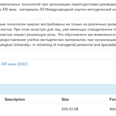
вательных технологий при организации переподготовки руководящих
XXI века : материалы XII Международной научно-методической конф
ые технологии широко востребованы не только на различных уров
листов. При этом зачастую для лиц, уже имеющих определенное об
астую играют решающую роль. Это обусловлено как возможностью 
доставления учебно-методических материалов, при организации теку
ological University» in retraining of managerial personnel and specialist
XXI века (2022)
Description
Size
For
209.53 kB
Ado