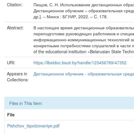
Citation:
Пищов, С. Н. Использование дистанционных образо
Дистанционное обучение – образовательная среда 
др.]. – Минск : БГУИР, 2022. – C. 178.
Abstract:
В настоящее время дистанционные образовательн
переподготовке руководящих работников и специа
информационно-коммуникационных технологий зач
конкретными потребностями слушателей в части пре
of the educational institution «Belarusian State Techn
URI:
https://libeldoc.bsuir.by/handle/123456789/47352
Appears in
Дистанционное обучение - образовательная среда 
Collections:
Files in This Item:
File
Pishchov_Ispolzovaniye.pdf