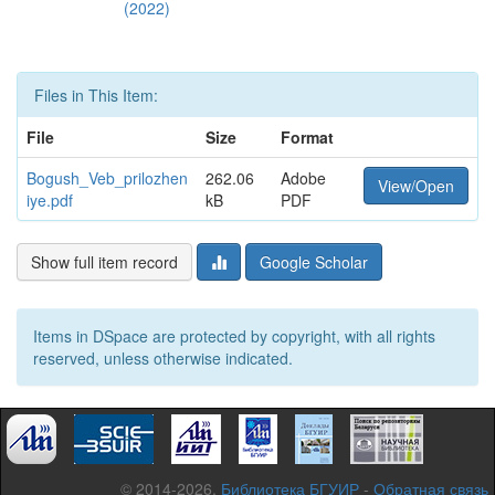
(2022)
Files in This Item:
File
Size
Format
Bogush_Veb_prilozhen
262.06
Adobe
View/Open
iye.pdf
kB
PDF
Show full item record
Google Scholar
Items in DSpace are protected by copyright, with all rights
reserved, unless otherwise indicated.
© 2014-2026,
Библиотека БГУИР
-
Обратная связь