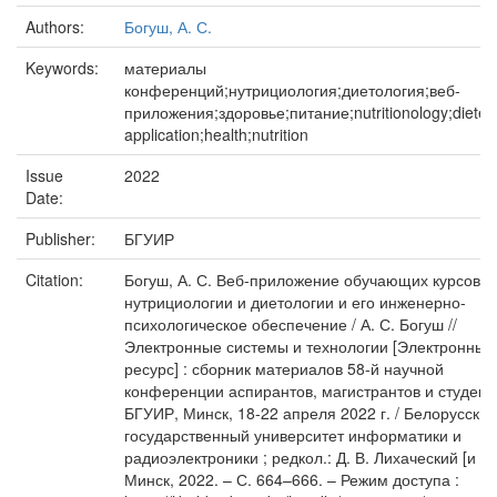
Authors:
Богуш, А. С.
Keywords:
материалы
конференций;нутрициология;диетология;веб-
приложения;здоровье;питание;nutritionology;dietet
application;health;nutrition
Issue
2022
Date:
Publisher:
БГУИР
Citation:
Богуш, А. С. Веб-приложение обучающих курсов п
нутрициологии и диетологии и его инженерно-
психологическое обеспечение / А. С. Богуш //
Электронные системы и технологии [Электронный
ресурс] : сборник материалов 58-й научной
конференции аспирантов, магистрантов и студент
БГУИР, Минск, 18-22 апреля 2022 г. / Белорусский
государственный университет информатики и
радиоэлектроники ; редкол.: Д. В. Лихаческий [и др.
Минск, 2022. – С. 664–666. – Режим доступа :