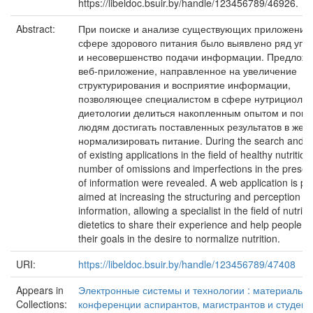
https://libeldoc.bsuir.by/handle/123456789/46926.
Abstract:
При поиске и анализе существующих приложений
сфере здорового питания было выявлено ряд уп
и несовершенство подачи информации. Предлож
веб-приложение, направленное на увеличение
структурирования и восприятие информации,
позволяющее специалистом в сфере нутрициолог
диетологии делиться накопленным опытом и помо
людям достигать поставленных результатов в жел
нормализировать питание. During the search and a
of existing applications in the field of healthy nutrition
number of omissions and imperfections in the presen
of information were revealed. A web application is p
aimed at increasing the structuring and perception of
information, allowing a specialist in the field of nutrit
dietetics to share their experience and help people a
their goals in the desire to normalize nutrition.
URI:
https://libeldoc.bsuir.by/handle/123456789/47408
Appears in
Электронные системы и технологии : материалы 5
Collections:
конференции аспирантов, магистрантов и студент