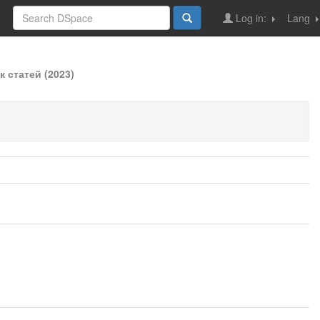
Log in:
Lang
 статей (2023)