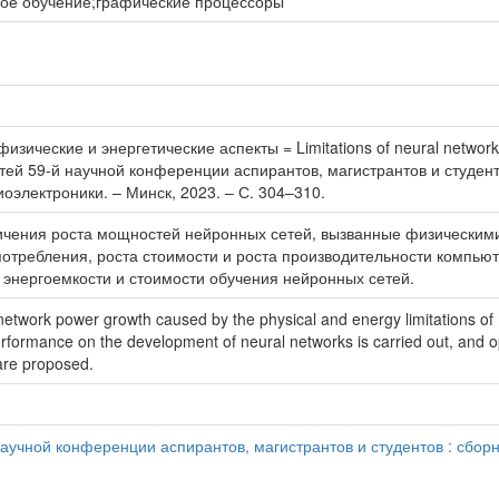
ое обучение;графические процессоры
ческие и энергетические аспекты = Limitations of neural network ca
атей 59-й научной конференции аспирантов, магистрантов и студент
электроники. – Минск, 2023. – С. 304–310.
ичения роста мощностей нейронных сетей, вызванные физическим
отребления, роста стоимости и роста производительности компьют
энергоемкости и стоимости обучения нейронных сетей.
al network power growth caused by the physical and energy limitations 
formance on the development of neural networks is carried out, and op
are proposed.
учной конференции аспирантов, магистрантов и студентов : сборн