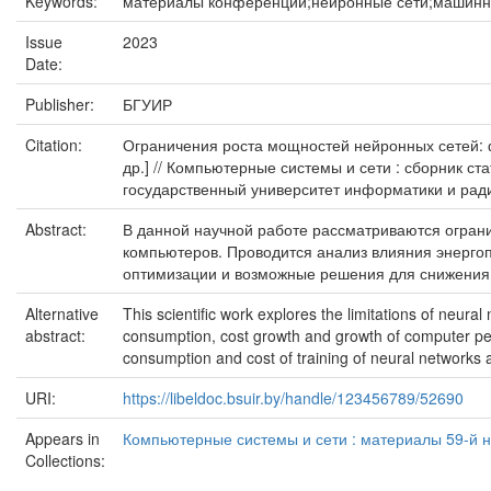
Keywords:
материалы конференций;нейронные сети;машинн
Issue
2023
Date:
Publisher:
БГУИР
Citation:
Ограничения роста мощностей нейронных сетей: физи
др.] // Компьютерные системы и сети : сборник ст
государственный университет информатики и радио
Abstract:
В данной научной работе рассматриваются огран
компьютеров. Проводится анализ влияния энергоп
оптимизации и возможные решения для снижения 
Alternative
This scientific work explores the limitations of neur
abstract:
consumption, cost growth and growth of computer per
consumption and cost of training of neural networks 
URI:
https://libeldoc.bsuir.by/handle/123456789/52690
Appears in
Компьютерные системы и сети : материалы 59-й на
Collections: