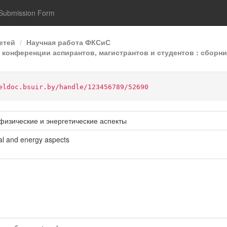
Submission Form
етей
Научная работа ФКСиС
конференции аспирантов, магистрантов и студентов : сборник
eldoc.bsuir.by/handle/123456789/52690
физические и энергетические аспекты
cal and energy aspects