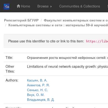
Home
Browse
Communities & Collections
Skip
Репозиторий БГУИР
Факультет компьютерных систем и с
navigation
Компьютерные системы и сети : материалы 59-й научной 
Please use this identifier to cite or link to this item:
https://lib
Title:
Ограничения роста мощностей нейронных сетей: 
Other
Limitations of neural network capacity growth: physi
Titles:
Authors:
Касьян, В. А.
Ахметов, Р. Я.
Сенько, Н. С.
Внук, О. М.
Владымцев, В. Д.