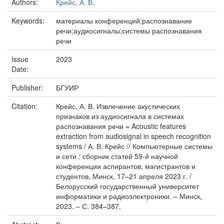
Authors:
Крейс, А. В.
Keywords:
материалы конференций;распознавание
речи;аудиосигналы;системы распознавания
речи
Issue
2023
Date:
Publisher:
БГУИР
Citation:
Крейс, А. В. Извлечение акустических
признаков из аудиосигнала в системах
распознавания речи = Acoustic features
extraction from audiosignal in speech recognition
systems / А. В. Крейс // Компьютерные системы
и сети : сборник статей 59-й научной
конференции аспирантов, магистрантов и
студентов, Минск, 17–21 апреля 2023 г. /
Белорусский государственный университет
информатики и радиоэлектроники. – Минск,
2023. – С. 384–387.