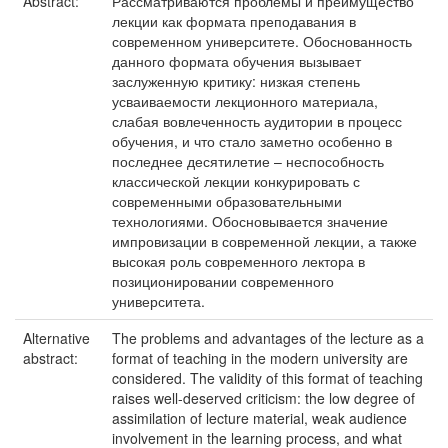
Abstract:
Рассматриваются проблемы и преимущество
лекции как формата преподавания в
современном университете. Обоснованность
данного формата обучения вызывает
заслуженную критику: низкая степень
усваиваемости лекционного материала,
слабая вовлеченность аудитории в процесс
обучения, и что стало заметно особенно в
последнее десятилетие – неспособность
классической лекции конкурировать с
современными образовательными
технологиями. Обосновывается значение
импровизации в современной лекции, а также
высокая роль современного лектора в
позиционировании современного
университета.
Alternative
The problems and advantages of the lecture as a
abstract:
format of teaching in the modern university are
considered. The validity of this format of teaching
raises well-deserved criticism: the low degree of
assimilation of lecture material, weak audience
involvement in the learning process, and what