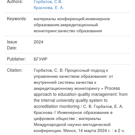
Authors:
Горбатов, С.В.
Краснова, Е. А.
Keywords:
материалы конференций;инженерное
образование;аккредитационный
мониторинг;качество образования
Issue
2024
Date:
Publisher:
БГУИР
Citation:
Горбатов, С. В. Процессный подход к
управлению качеством образования: от
внутренней системы качества к
аккредитационному мониторингу = Process
approach to education quality management: from
the internal university quality system to
accreditation monitoring / С. В. Горбатов, Е. А.
Краснова // Инженерное образование в
цифровом обществе : материалы
Международной научно-методической
конференции, Минск, 14 марта 2024 г. : в 2 ч.