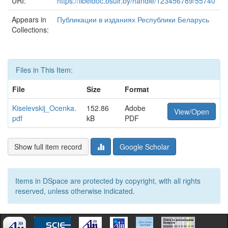
URI:
https://libeldoc.bsuir.by/handle/123456789/55740
Appears in
Публикации в изданиях Республики Беларусь
Collections:
Files in This Item:
File
Size
Format
Kiselevskij_Ocenka.
152.86
Adobe
View/Open
pdf
kB
PDF
Show full item record
Google Scholar
Items in DSpace are protected by copyright, with all rights
reserved, unless otherwise indicated.