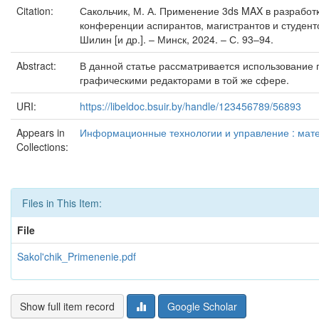
Citation:
Сакольчик, М. А. Применение 3ds MAX в разработк
конференции аспирантов, магистрантов и студенто
Шилин [и др.]. – Минск, 2024. – С. 93–94.
Abstract:
В данной статье рассматривается использование 
графическими редакторами в той же сфере.
URI:
https://libeldoc.bsuir.by/handle/123456789/56893
Appears in
Информационные технологии и управление : матер
Collections:
Files in This Item:
File
Sakol'chik_Primenenie.pdf
Show full item record
Google Scholar