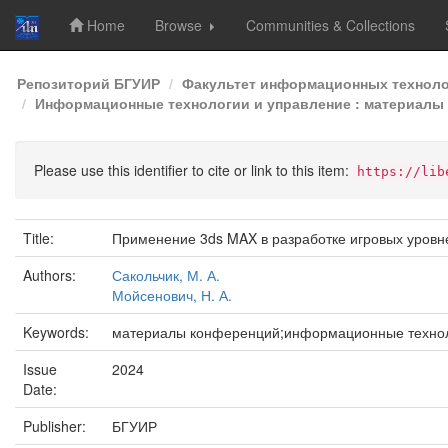
Home
Browse
Communities & Collections
Skip
Репозиторий БГУИР
Факультет информационных техноло
navigation
Информационные технологии и управление : материалы 6
Please use this identifier to cite or link to this item:
https://lib
Title:
Применение 3ds MAX в разработке игровых уровн
Authors:
Сакольчик, М. А.
Мойсенович, Н. А.
Keywords:
материалы конференций;информационные технол
Issue
2024
Date:
Publisher:
БГУИР