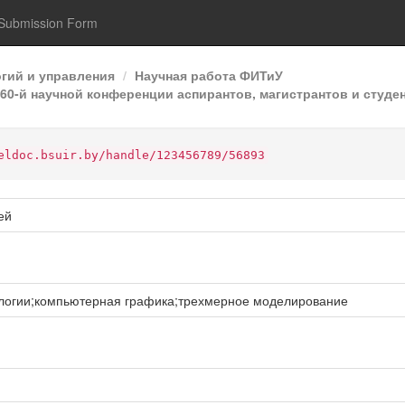
Submission Form
гий и управления
Научная работа ФИТиУ
0-й научной конференции аспирантов, магистрантов и студен
eldoc.bsuir.by/handle/123456789/56893
ей
огии;компьютерная графика;трехмерное моделирование