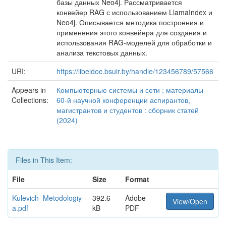
базы данных Neo4j. Рассматривается
конвейер RAG с использованием LlamaIndex и
Neo4j. Описывается методика построения и
применения этого конвейера для создания и
использования RAG-моделей для обработки и
анализа текстовых данных.
URI:
https://libeldoc.bsuir.by/handle/123456789/57566
Appears in
Компьютерные системы и сети : материалы
Collections:
60-й научной конференции аспирантов,
магистрантов и студентов : сборник статей
(2024)
Files in This Item:
File
Size
Format
Kulevich_Metodologiy
392.6
Adobe
View/Open
a.pdf
kB
PDF