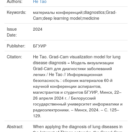
Authors:
He Tao
Keywords:
материалы конференций;diagnostics;Grad-
Cam;deep learning model;medicine
Issue
2024
Date:
Publisher:
БГУИР
Citation:
He Tao. Grad-Сam visualization model for lung
disease diagnosis = Модель визуализации
Grad-Сam для диагностики заболеваний
легких / He Tao // Информационная
безопасность : сборник материалов 60-й
научной конференции аспирантов,
магистрантов и студентов БГУИР, Минск, 22–
26 апреля 2024 г. / Белорусский
государственный университет информатики и
радиоэлектроники. – Минск, 2024. – С. 125–
129.
Abstract:
When applying the diagnosis of lung diseases in