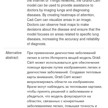
the Internet of Things networks, the Grand-Cam
model can be used to provide assistance to
doctors by imaging lungs and diagnosing
diseases. By creating heatmaps of attention,
Cad-Cam can visualize areas in an image.
Doctors can observe heat maps to make
decisions about the disease and ensure that the
model focuses on areas related to specific lung
diseases, increasing the accuracy and reliability
of diagnosis.
Alternative
При применении диагностики заболеваний
abstract:
легких в сетях Интернета вещей модель Grad-
Cam может использоваться для обеспечения
помощи врачам путем изображениях легких и
диагностики заболеваний. Создавая тепловые
карты внимания, Grad-Cam может
визуализировать области на изображении.
Врачи могут наблюдать за тепловыми картами,
чтобы принять решений о заболевании и
убедиться, что модель фокусируется на
областях, связанных с конкретными
заболеваниями легких, повышая точность и