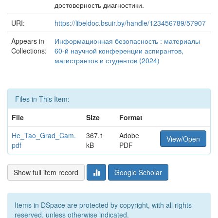
достоверность диагностики.
URI:
https://libeldoc.bsuir.by/handle/123456789/57907
Appears in
Информационная безопасность : материалы
Collections:
60-й научной конференции аспирантов,
магистрантов и студентов (2024)
Files in This Item:
File
Size
Format
He_Tao_Grad_Cam.
367.1
Adobe
View/Open
pdf
kB
PDF
Show full item record
Google Scholar
Items in DSpace are protected by copyright, with all rights
reserved, unless otherwise indicated.